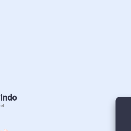
vindo
et!